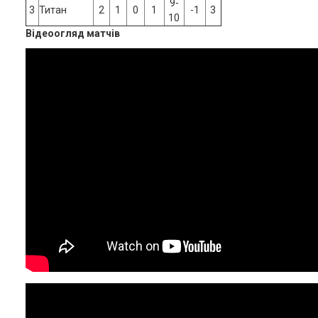
9-
3
Титан
2
1
0
1
-1
3
10
Відеоогляд матчів