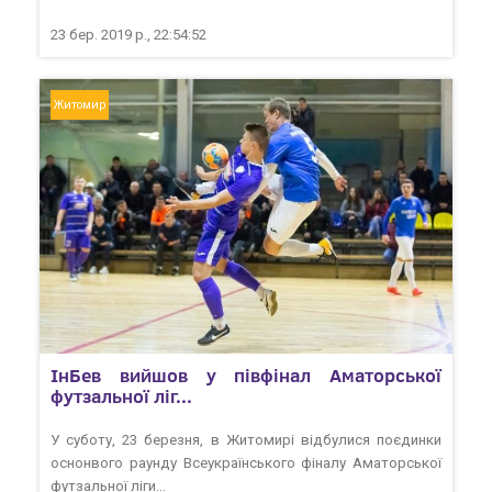
23 бер. 2019 р., 22:54:52
Житомир
ІнБев вийшов у півфінал Аматорської
футзальної ліг...
У суботу, 23 березня, в Житомирі відбулися поєдинки
оснонвого раунду Всеукраїнського фіналу Аматорської
футзальної ліги...