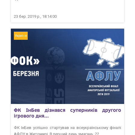
23 бер. 2019 р., 18:14:00
Україна
ФК ІнБев дізнався суперників другого
ігрового дня...
ФК ІнБев успішно стартував на всеукраїнському фіналі
АФЛУ в Житомирі. В перший день змагань, 22...