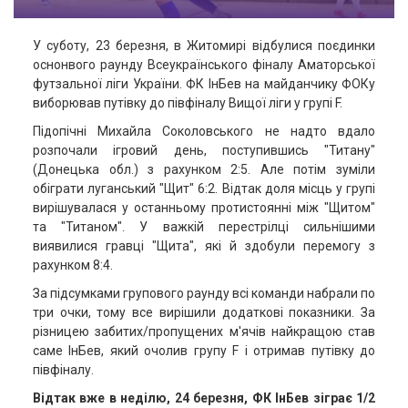
У суботу, 23 березня, в Житомирі відбулися поєдинки
оснонвого раунду Всеукраїнського фіналу Аматорської
футзальної ліги України. ФК ІнБев на майданчику ФОКу
виборював путівку до півфіналу Вищої ліги у групі F.
Підопічні Михайла Соколовського не надто вдало
розпочали ігровий день, поступившись "Титану"
(Донецька обл.) з рахунком 2:5. Але потім зуміли
обіграти луганський "Щит" 6:2. Відтак доля місць у групі
вирішувалася у останньому протистоянні між "Щитом"
та "Титаном". У важкій перестрілці сильнішими
виявилися гравці "Щита", які й здобули перемогу з
рахунком 8:4.
За підсумками групового раунду всі команди набрали по
три очки, тому все вирішили додаткові показники. За
різницею забитих/пропущених м'ячів найкращою став
саме ІнБев, який очолив групу F і отримав путівку до
півфіналу.
Відтак вже в неділю, 24 березня, ФК ІнБев зіграє 1/2