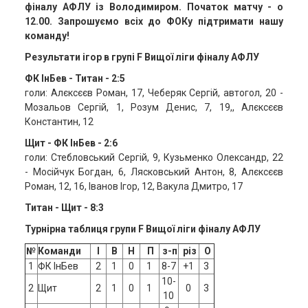
фіналу АФЛУ із Володимиром. Початок матчу - о
12.00. Запрошуємо всіх до ФОКу підтримати нашу
команду!
Результати ігор в групі F Вищої ліги фіналу АФЛУ
ФК ІнБев - Титан - 2:5
голи: Алєксєєв Роман, 17, Чеберяк Сергій, автогол, 20 -
Мозальов Сергій, 1, Розум Денис, 7, 19,, Алєксєєв
Константин, 12
Щит - ФК ІнБев - 2:6
голи: Стебловський Сергій, 9, Кузьменко Олександр, 22
- Мосійчук Богдан, 6, Лясковський Антон, 8, Алєксєєв
Роман, 12, 16, Іванов Ігор, 12, Вакула Дмитро, 17
Титан - Щит - 8:3
Турнірна таблиця групи F Вищої ліги фіналу АФЛУ
№
Команди
І
В
Н
П
з-п
різ
О
1
ФК ІнБев
2
1
0
1
8-7
+1
3
10-
2
Щит
2
1
0
1
0
3
10