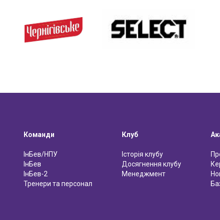
Команди
Клуб
Ак
ІнБев/НПУ
Історія клубу
Пр
ІнБев
Досягнення клубу
Ке
ІнБев-2
Менеджмент
Но
Тренери та персонал
Ба