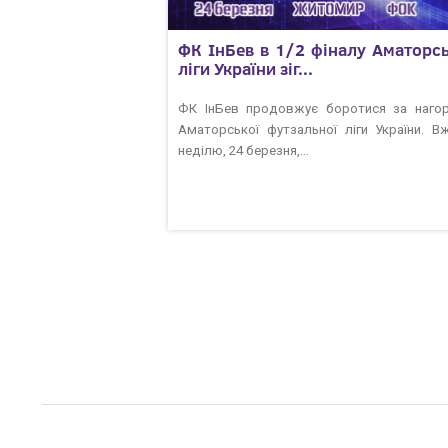
ФК ІнБев в 1/2 фіналу Аматорсь
ліги України зіг...
ФК ІнБев продовжує боротися за наго
Аматорської футзальної ліги України. В
неділю, 24 березня,...