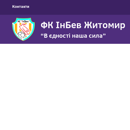
Контакти
ФК ІнБев Житомир
“В єдності наша сила”