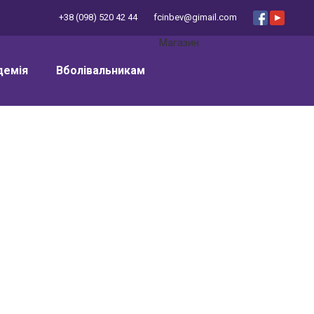
+38 (098) 520 42 44
fcinbev@gimail.com
Магазин
демія
Вболівальникам