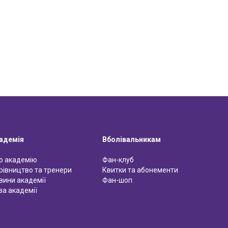
адемія
Вболівальникам
о академію
Фан-клуб
рівництво та тренери
Квитки та абонементи
вини академії
Фан-шоп
за академії