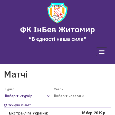
ФК ІнБев Житомир
“В єдності наша сила”
Toggle
navigati
Матчі
Турнір
Сезон
Cкинути фільтр
Екстра-ліга України:
16 бер. 2019 р.