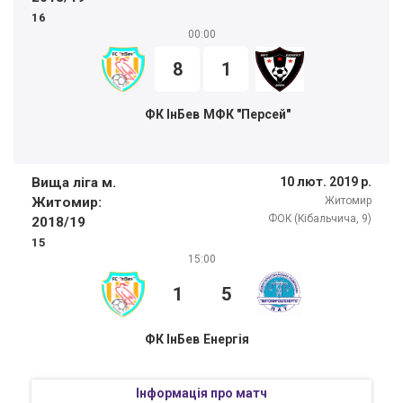
16
00:00
8
1
ФК ІнБев
МФК "Персей"
Вища ліга м.
10 лют. 2019 р.
Житомир:
Житомир
ФОК (Кібальчича, 9)
2018/19
15
15:00
1
5
ФК ІнБев
Енергія
Інформація про матч