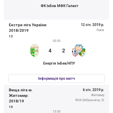
ФК ІнБев
МФК Галант
Екстра-ліга України:
12 січ. 2019 р.
2018/2019
Львів
12
00:00
4
2
Енергія
ІнБев/НПУ
Інформація про матч
Вища ліга м.
6 січ. 2019 р.
Житомир:
Житомир
ФОК (Кібальчича, 9)
2018/19
10
15:00