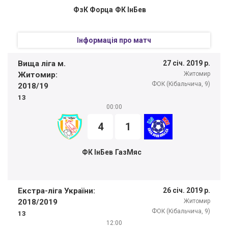
ФзК Форца
ФК ІнБев
Інформація про матч
Вища ліга м.
27 січ. 2019 р.
Житомир:
Житомир
ФОК (Кібальчича, 9)
2018/19
13
00:00
4
1
ФК ІнБев
ГазМяс
Екстра-ліга України:
26 січ. 2019 р.
2018/2019
Житомир
ФОК (Кібальчича, 9)
13
12:00