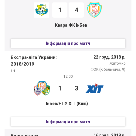
1
4
Квара
ФК ІнБев
Інформація про матч
Екстра-ліга України:
22 груд. 2018 р.
2018/2019
Житомир
ФОК (Кібальчича, 9)
11
12:00
1
3
ІнБев/НПУ
ХІТ (Київ)
Інформація про матч
Вища ліга м.
16 груд. 2018 р.