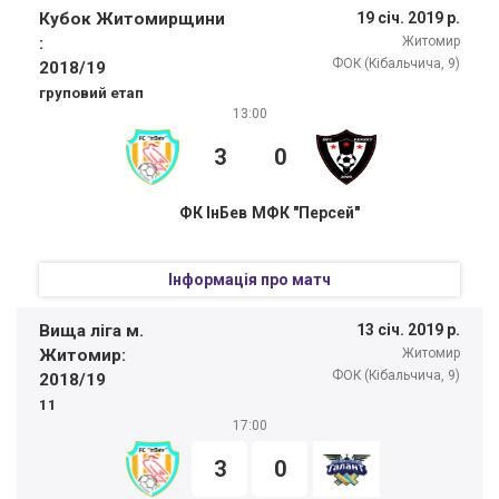
Кубок Житомирщини
19 січ. 2019 р.
:
Житомир
ФОК (Кібальчича, 9)
2018/19
груповий етап
13:00
3
0
ФК ІнБев
МФК "Персей"
Інформація про матч
Вища ліга м.
13 січ. 2019 р.
Житомир:
Житомир
ФОК (Кібальчича, 9)
2018/19
11
17:00
3
0