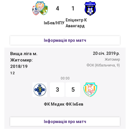
4
1
Епіцентр К
ІнБев/НПУ
Авангард
Інформація про матч
Вища ліга м.
20 січ. 2019 р.
Житомир:
Житомир
ФОК (Кібальчича, 9)
2018/19
12
00:00
3
5
ФК Медик
ФК ІнБев
Інформація про матч