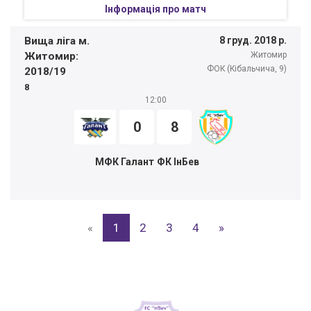
Інформація про матч
Вища ліга м.
8 груд. 2018 р.
Житомир:
Житомир
ФОК (Кібальчича, 9)
2018/19
8
12:00
0
8
МФК Галант
ФК ІнБев
«
1
2
3
4
»