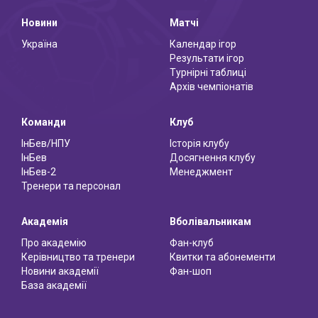
Новини
Матчі
Україна
Календар ігор
Результати ігор
Турнірні таблиці
Архів чемпіонатів
Команди
Клуб
ІнБев/НПУ
Історія клубу
ІнБев
Досягнення клубу
ІнБев-2
Менеджмент
Тренери та персонал
Академія
Вболівальникам
Про академію
Фан-клуб
Керівництво та тренери
Квитки та абонементи
Новини академії
Фан-шоп
База академії