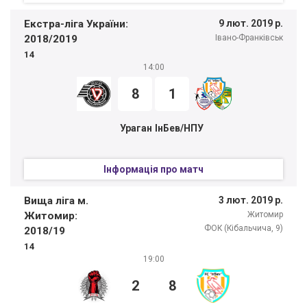
Екстра-ліга України:
9 лют. 2019 р.
2018/2019
Івано-Франківськ
14
14:00
8
1
Ураган
ІнБев/НПУ
Інформація про матч
Вища ліга м.
3 лют. 2019 р.
Житомир:
Житомир
ФОК (Кібальчича, 9)
2018/19
14
19:00
2
8