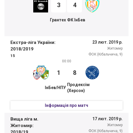
3
4
Грантех
ФК ІнБев
Екстра-ліга України:
23 лют. 2019 р.
2018/2019
Житомир
ФОК (Кібальчича, 9)
15
00:00
1
8
Продeксім
ІнБев/НПУ
(Херсон)
Інформація про матч
Вища ліга м.
17 лют. 2019 р.
Житомир:
Житомир
ФОК (Кібальчича, 9)
2018/19