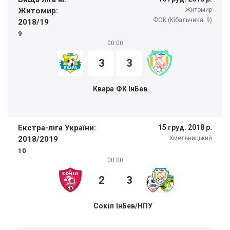
Житомир:
Житомир
ФОК (Кібальчича, 9)
2018/19
9
00:00
3
3
Квара
ФК ІнБев
Екстра-ліга України:
15 груд. 2018 р.
2018/2019
Хмельницький
10
00:00
2
3
Сокіл
ІнБев/НПУ